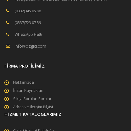
(0332)345 05 98
(0537)723 07 59
WhatsApp Hattı
info@cizgici.com
FİRMA PROFİLİMİZ
Hakkımızda
İnsan Kaynakları
Sıkça Sorulan Sorular
Adres ve İletişim Bilgisi
HİZMET KATALOGLARIMIZ
Çizgici Hizmet Kataloğu