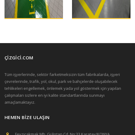
ÇİZGİCİ.COM
Tüm işyerlerinde, sektör farketmeksizin tüm fabrikalarda, işyeri
çevrelerinde, trafik, yol, okul, park ve bahçelerde oluşabilecek
tehlikeleri engellemek, önlemek yada yol göstermek için yapılan
çalışmaları sizlere en iyi kalite standartlarında sunmayı
amaçlamaktayız.
HEMEN BİZE ULAŞIN
Fevziçakmak Mh. Gülistan Cd. No:33 Karatay/KONYA