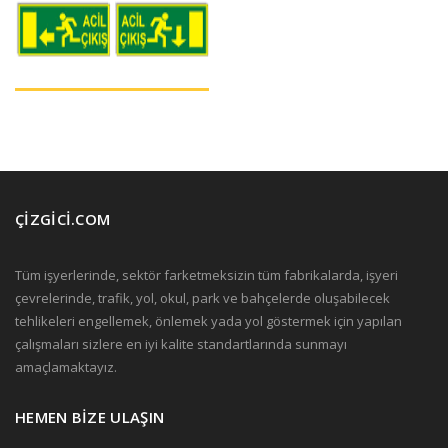
ÇİZGİCİ.COM
Tüm işyerlerinde, sektör farketmeksizin tüm fabrikalarda, işyeri
çevrelerinde, trafik, yol, okul, park ve bahçelerde oluşabilecek
tehlikeleri engellemek, önlemek yada yol göstermek için yapılan
çalışmaları sizlere en iyi kalite standartlarında sunmayı
amaçlamaktayız.
HEMEN BİZE ULAŞIN