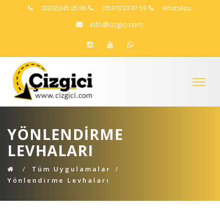
(0332)345 05 98
(0537)723 07 59
WhatsApp
info@cizgici.com
YÖNLENDIRME
LEVHALARI
Tüm Uygulamalar
Yönlendirme Levhaları