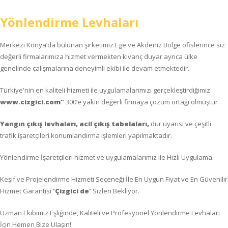
Yönlendirme Levhaları
Merkezi Konya’da bulunan şirketimiz Ege ve Akdeniz Bölge ofislerince siz
değerli firmalarımıza hizmet vermekten kıvanç duyar ayrıca ülke
genelinde çalışmalarına deneyimli ekibi ile devam etmektedir.
Türkiye'nin en kaliteli hizmeti ile uygulamalarımızı gerçekleştirdiğimiz
www.cizgici.com"
300’e yakın değerli firmaya çözüm ortağı olmuştur .
Yangın çıkış levhaları, acil çıkış tabelaları,
dur uyarısı ve çeşitli
trafik işaretçileri konumlandırma işlemleri yapılmaktadır.
Yönlendirme İşaretçileri hizmet ve uygulamalarımız ile Hızlı Uygulama.
Keşif ve Projelendirme Hizmeti Seçeneği İle En Uygun Fiyat ve En Güvenilir
Hizmet Garantisi
'Çizgici de'
Sizleri Bekliyor.
Uzman Ekibimiz Eşliğinde, Kaliteli ve Profesyonel Yönlendirme Levhaları
İçin Hemen Bize Ulaşın!