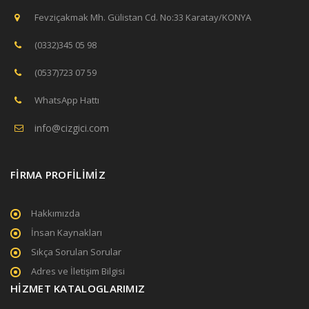
Fevziçakmak Mh. Gülistan Cd. No:33 Karatay/KONYA
(0332)345 05 98
(0537)723 07 59
WhatsApp Hattı
info@cizgici.com
FİRMA PROFİLİMİZ
Hakkımızda
İnsan Kaynakları
Sıkça Sorulan Sorular
Adres ve İletişim Bilgisi
HİZMET KATALOGLARIMIZ