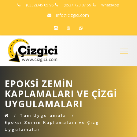
(0332)345 05 98
(0537)723 07 59
WhatsApp
info@cizgici.com
EPOKSI ZEMIN
KAPLAMALARI VE ÇIZGI
UYGULAMALARI
Tüm Uygulamalar
Epoksi Zemin Kaplamaları ve Çizgi
Uygulamaları