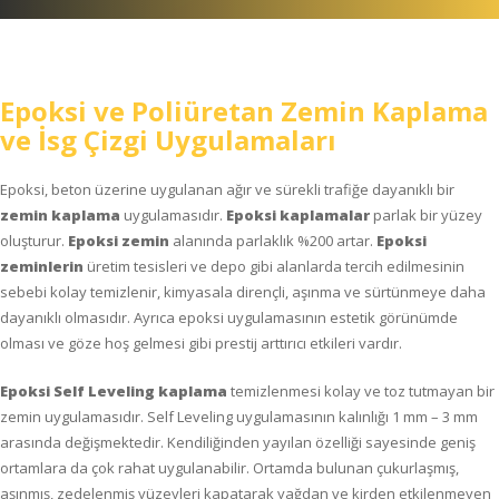
Epoksi ve Poliüretan Zemin Kaplama
ve İsg Çizgi Uygulamaları
Epoksi, beton üzerine uygulanan ağır ve sürekli trafiğe dayanıklı bir
zemin kaplama
uygulamasıdır.
Epoksi kaplamalar
parlak bir yüzey
oluşturur.
Epoksi zemin
alanında parlaklık %200 artar.
Epoksi
zeminlerin
üretim tesisleri ve depo gibi alanlarda tercih edilmesinin
sebebi kolay temizlenir, kimyasala dirençli, aşınma ve sürtünmeye daha
dayanıklı olmasıdır. Ayrıca epoksi uygulamasının estetik görünümde
olması ve göze hoş gelmesi gibi prestij arttırıcı etkileri vardır.
Epoksi Self Leveling kaplama
temizlenmesi kolay ve toz tutmayan bir
zemin uygulamasıdır. Self Leveling uygulamasının kalınlığı 1 mm – 3 mm
arasında değişmektedir. Kendiliğinden yayılan özelliği sayesinde geniş
ortamlara da çok rahat uygulanabilir. Ortamda bulunan çukurlaşmış,
aşınmış, zedelenmiş yüzeyleri kapatarak yağdan ve kirden etkilenmeyen