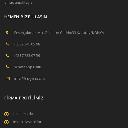
amaçlamaktayız.
HEMEN BİZE ULAŞIN
Fevziçakmak Mh. Gülistan Cd. No:33 Karatay/KONYA
(0332)345 05 98
(0537)723 07 59
WhatsApp Hattı
info@cizgici.com
FİRMA PROFİLİMİZ
Hakkımızda
İnsan Kaynakları